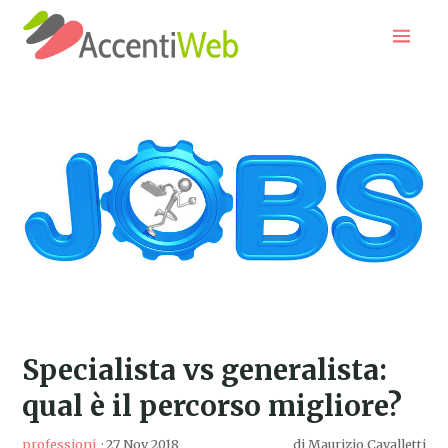
Home
Categorie
Ricerca
A proposito
RSS
Specialista vs generalista:
qual è il percorso migliore?
professioni
·
27 Nov 2018
di
Maurizio Cavalletti